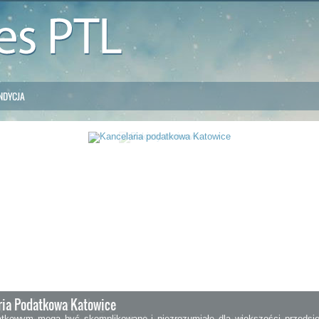
NDYCJA
ia Podatkowa Katowice
tkowym mogą być skomplikowane i niezrozumiałe dla większości przedsięb