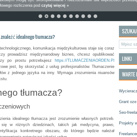
dłowego rozliczenia pod
czytaj więcej »
SZUKAJ
k znaleźć idealnego tłumacza?
u technologicznego, komunikacja międzykulturowa staje się coraz
, czy prowadzisz międzynarodowy biznes, chcesz opublikować
LINKI
czy po prostu potrzebujesz
https://TLUMACZENIAORDEN.Pl
we jest, by skorzystać z usług profesjonalistów. Tłumaczenie
słów z jednego języka na inny. Wymaga zrozumienia niuansów
WARTE 
kstu.
lnego tłumacza?
Wycierac
Grant oze
aczeniowych
Seo-freela
ienia idealnego tłumacza jest zrozumienie własnych potrzeb.
Projekty 
ą się w różnych dziedzinach, takich jak medycyna, prawo,
dentyfikacja konkretnego obszaru, do którego będzie należał
Freelance
zapewnienia najwyższej jakości usług.