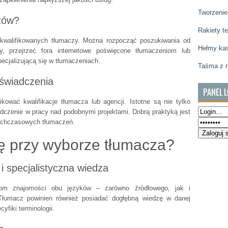
Tworzenie
stów?
Rakiety t
e kwalifikowanych tłumaczy. Można rozpocząć poszukiwania od
Hełmy kas
, przejrzeć fora internetowe poświęcone tłumaczeniom lub
ecjalizującą się w tłumaczeniach.
Taśma z 
doświadczenia
PANEL 
ować kwalifikacje tłumacza lub agencji. Istotne są nie tylko
iadczenie w pracy nad podobnymi projektami. Dobrą praktyką jest
otychczasowych tłumaczeń.
ę przy wyborze tłumacza?
i specjalistyczna wiedza
om znajomości obu języków – zarówno źródłowego, jak i
Tłumacz powinien również posiadać dogłębną wiedzę w danej
yfiki terminologii.