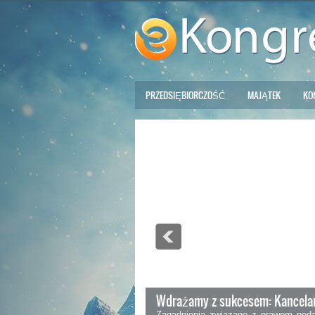
PRZEDSIĘBIORCZOŚĆ
MAJĄTEK
KO
Wdrażamy z sukcesem: Kancelar
Zagadnienia związane z prawem poda