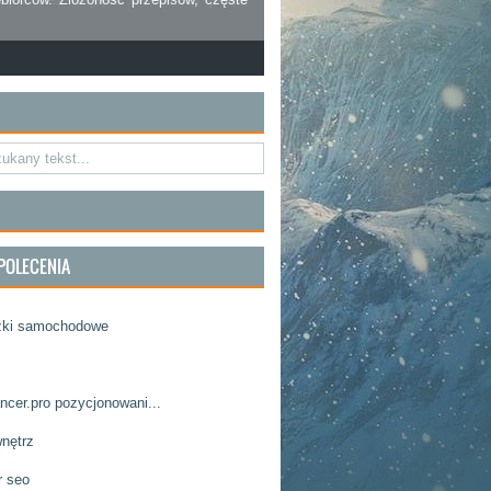
POLECENIA
zki samochodowe
ncer.pro pozycjonowani...
wnętrz
r seo