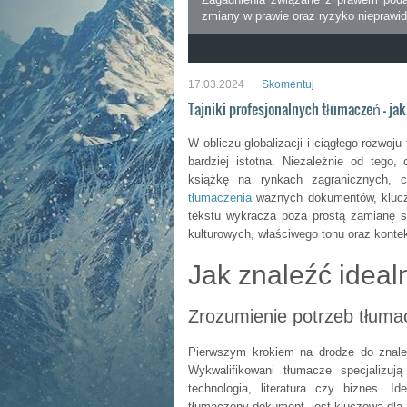
zmiany w prawie oraz ryzyko nieprawi
1
2
3
4
5
6
7
8
9
10
17.03.2024
Skomentuj
Tajniki profesjonalnych tłumaczeń – ja
W obliczu globalizacji i ciągłego rozwoj
bardziej istotna. Niezależnie od tego
książkę na rynkach zagranicznych, 
tłumaczenia
ważnych dokumentów, kluczo
tekstu wykracza poza prostą zamianę 
kulturowych, właściwego tonu oraz konte
Jak znaleźć idea
Zrozumienie potrzeb tłum
Pierwszym krokiem na drodze do znalez
Wykwalifikowani tłumacze specjalizuj
technologia, literatura czy biznes. I
tłumaczony dokument, jest kluczowa dla 