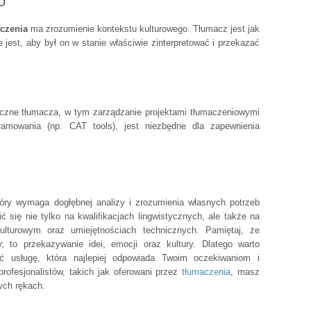
o
czenia
ma zrozumienie kontekstu kulturowego. Tłumacz jest jak
 jest, aby był on w stanie właściwie zinterpretować i przekazać
czne tłumacza, w tym zarządzanie projektami tłumaczeniowymi
ramowania (np. CAT tools), jest niezbędne dla zapewnienia
óry wymaga dogłębnej analizy i zrozumienia własnych potrzeb
 się nie tylko na kwalifikacjach lingwistycznych, ale także na
kulturowym oraz umiejętnościach technicznych. Pamiętaj, że
; to przekazywanie idei, emocji oraz kultury. Dlatego warto
ć usługę, która najlepiej odpowiada Twoim oczekiwaniom i
ofesjonalistów, takich jak oferowani przez
tłumaczenia
, masz
ych rękach.