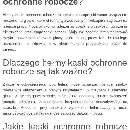
ochronne robocze
?
Hełmy kaski ochronne robocze to specjalnie zaprojektowane urządzenia
noszone na głowie, które chronią ją przed różnymi rodzajami zagrożeń na
miejscu pracy. Mogą to być np. uderzenia, upadki z wysokości, porażenia
elektryczne oraz zagrożenie pożaru. Mają za zadanie zminimalizować
ryzyko poważnych obrażeń głowy, które mogą prowadzić do trwałego
uszczerbku na zdrowiu, a w ekstremalnych przypadkach nawet do
śmierci.
Dlaczego hełmy kaski ochronne
robocze są tak ważne?
Założenie odpowiedniego typu hełmu może oznaczać różnicę między
poważnym obrażeniem a błahym incydentem. W przypadku uderzenia
głową w twardą powierzchnię, hełm kask ochronny może rozproszyć
energię uderzenia, zapobiegając bezpośredniemu oddziaływaniu na
czaszkę. Podobnie, przy upadku z wysokości, hełm awaryjny może
amortyzować uderzenie, co może zapobiec urazom mózgu.
Jakie kaski ochronne robocze